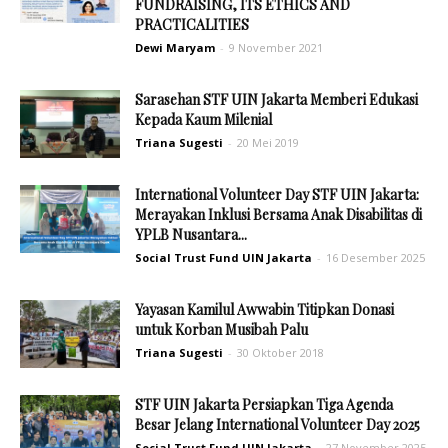
FUNDRAISING, ITS ETHICS AND
PRACTICALITIES
Dewi Maryam
-
9 November 2021
Sarasehan STF UIN Jakarta Memberi Edukasi
Kepada Kaum Milenial
Triana Sugesti
-
20 Mei 2019
International Volunteer Day STF UIN Jakarta:
Merayakan Inklusi Bersama Anak Disabilitas di
YPLB Nusantara...
Social Trust Fund UIN Jakarta
-
16 Desember 2025
Yayasan Kamilul Awwabin Titipkan Donasi
untuk Korban Musibah Palu
Triana Sugesti
-
30 Oktober 2018
STF UIN Jakarta Persiapkan Tiga Agenda
Besar Jelang International Volunteer Day 2025
Social Trust Fund UIN Jakarta
-
27 November 2025