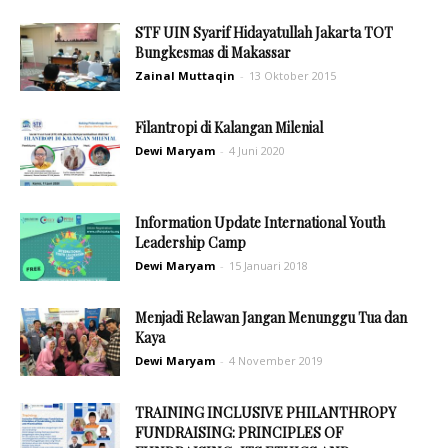
STF UIN Syarif Hidayatullah Jakarta TOT
Bungkesmas di Makassar
Zainal Muttaqin
-
13 Oktober 2015
Filantropi di Kalangan Milenial
Dewi Maryam
-
4 Juni 2020
Information Update International Youth
Leadership Camp
Dewi Maryam
-
15 Januari 2018
Menjadi Relawan Jangan Menunggu Tua dan
Kaya
Dewi Maryam
-
4 November 2019
TRAINING INCLUSIVE PHILANTHROPY
FUNDRAISING: PRINCIPLES OF