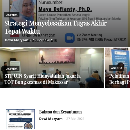
AGENDA
Strategi Menyelesaikan Tugas Akhir
Tepat Waktu
Dewi Maryam
-
28 Maret 2021
AGENDA
AGENDA
STF UIN Syarif Hidayatullah Jakarta
Pelatihan
TOT Bungkesmas di Makassar
Berbagi 
Bahasa dan Kesantunan
Dewi Maryam
-
27 Mei 2021