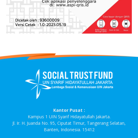
Kantor Pusat :
Kampus 1 UIN Syarif Hidayatullah Jakarta.
Jl. Ir. H. Juanda No. 95, Ciputat Timur, Tangerang Selatan,
Banten, Indonesia. 15412