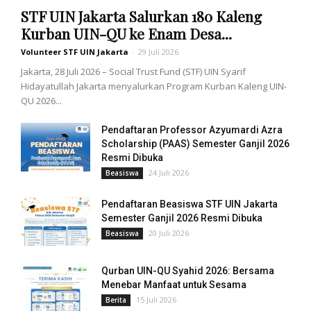
STF UIN Jakarta Salurkan 180 Kaleng
Kurban UIN-QU ke Enam Desa...
Volunteer STF UIN Jakarta
-
29 Juli 2026
Jakarta, 28 Juli 2026 – Social Trust Fund (STF) UIN Syarif
Hidayatullah Jakarta menyalurkan Program Kurban Kaleng UIN-
QU 2026...
Pendaftaran Professor Azyumardi Azra
Scholarship (PAAS) Semester Ganjil 2026
Resmi Dibuka
24 Juli 2026
Beasiswa
Pendaftaran Beasiswa STF UIN Jakarta
Semester Ganjil 2026 Resmi Dibuka
20 Juli 2026
Beasiswa
Qurban UIN-QU Syahid 2026: Bersama
Menebar Manfaat untuk Sesama
15 Juli 2026
Berita