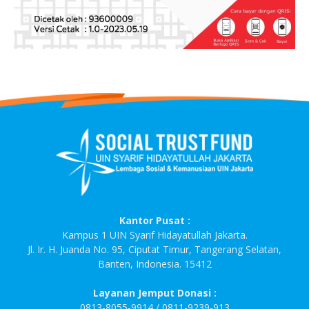
Kantor Pusat :
Kampus 1 UIN Syarif Hidayatullah Jakarta.
Jl. Ir. H. Juanda No. 95, Ciputat Timur, Tangerang Selatan,
Banten, Indonesia. 15412
Layanan Jemput Donasi :
0813-8055-9914 / 0811-9239-913