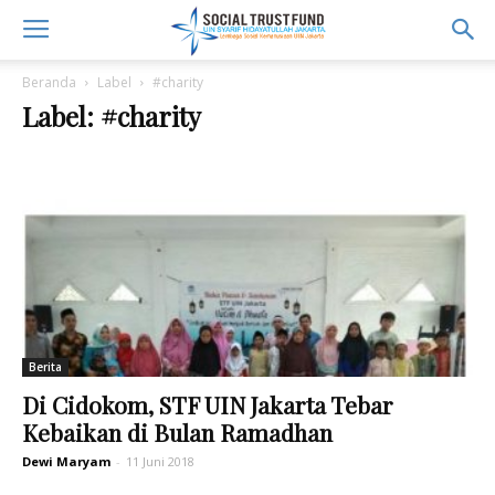
Beranda
Label
#charity
Label: #charity
Berita
Di Cidokom, STF UIN Jakarta Tebar
Kebaikan di Bulan Ramadhan
Dewi Maryam
-
11 Juni 2018