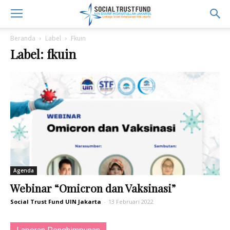
Beranda
Label
Fkuin
Label: fkuin
Agenda
Webinar “Omicron dan Vaksinasi”
Social Trust Fund UIN Jakarta
-
13 Februari 2022