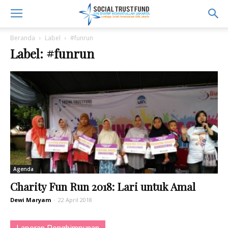
Beranda
Label
#funrun
Label: #funrun
Agenda
Charity Fun Run 2018: Lari untuk Amal
Dewi Maryam
-
22 April 2018