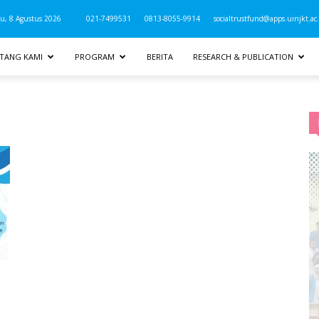
u, 8 Agustus 2026
021-7499531
0813-8055-9914
socialtrustfund@apps.uinjkt.ac.
TANG KAMI
PROGRAM
BERITA
RESEARCH & PUBLICATION