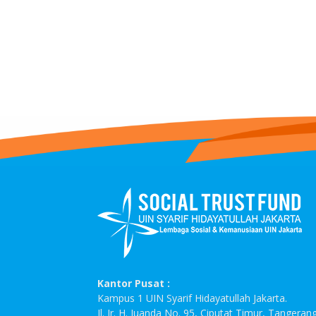
Kantor Pusat :
Kampus 1 UIN Syarif Hidayatullah Jakarta.
Jl. Ir. H. Juanda No. 95, Ciputat Timur, Tangeran