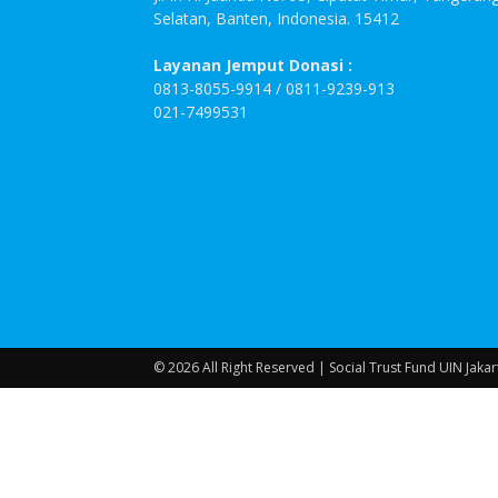
Selatan, Banten, Indonesia. 15412
Layanan Jemput Donasi :
0813-8055-9914 / 0811-9239-913
021-7499531
© 2026 All Right Reserved | Social Trust Fund UIN Jakar