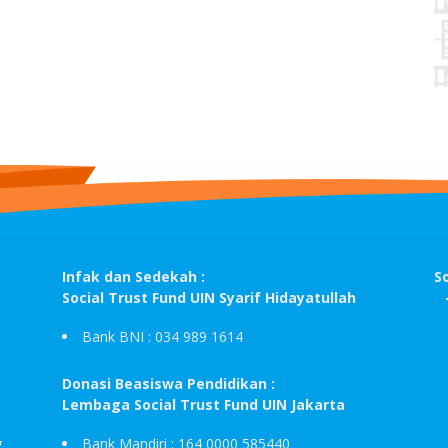
Infak dan Sedekah :
S
Social Trust Fund UIN Syarif Hidayatullah
Bank BNI : 034 989 1614
Donasi Beasiswa Pendidikan :
Lembaga Social Trust Fund UIN Jakarta
g
Bank Mandiri : 164 0000 585440