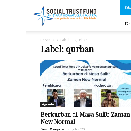
STF
Sabt
UIN
Jakarta
TEN
Beranda
Label
Qurban
Label: qurban
Agenda
Berkurban di Masa Sulit: Zaman
New Normal
Dewi Maryam
-
26 Juli 2020