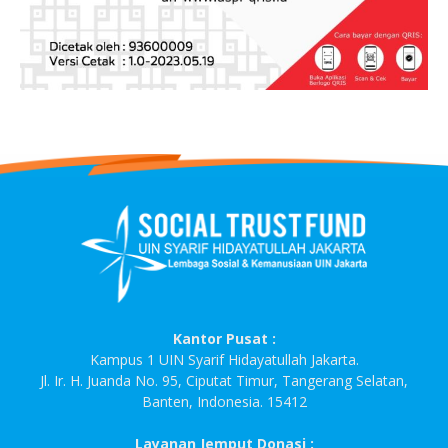
Kantor Pusat :
Kampus 1 UIN Syarif Hidayatullah Jakarta.
Jl. Ir. H. Juanda No. 95, Ciputat Timur, Tangerang Selatan,
Banten, Indonesia. 15412
Layanan Jemput Donasi :