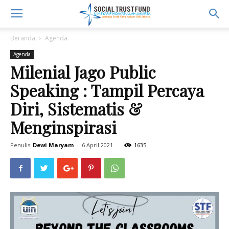
Beranda
Agenda
Agenda
Milenial Jago Public
Speaking : Tampil Percaya
Diri, Sistematis &
Menginspirasi
Penulis
Dewi Maryam
-
6 April 2021
1635