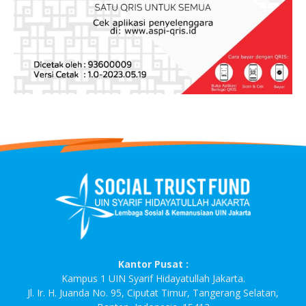
Kantor Pusat :
Kampus 1 UIN Syarif Hidayatullah Jakarta.
Jl. Ir. H. Juanda No. 95, Ciputat Timur, Tangerang Selatan,