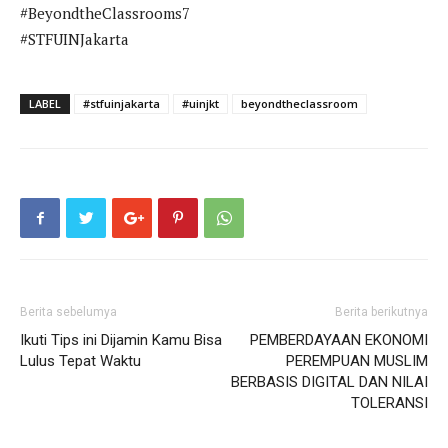
#BeyondtheClassrooms7
#STFUINJakarta
LABEL
#stfuinjakarta
#uinjkt
beyondtheclassroom
Berita sebelumya
Berita berikutnya
Ikuti Tips ini Dijamin Kamu Bisa
PEMBERDAYAAN EKONOMI
Lulus Tepat Waktu
PEREMPUAN MUSLIM
BERBASIS DIGITAL DAN NILAI
TOLERANSI