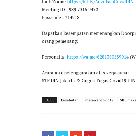
Link Zoom:
https://bit.ly/AdvokasiCovidUIN
Meeting ID : 989 7316 9472
Passcode : 714918
Dapatkan kesempatan memenangkan Doorpriz
orang pemenang!
Personalia:
https://wa.me/6281380559914
(Wa
Acara ini diselenggarakan atas kerjasama:
STF UIN Jakarta & Gugus Tugas Covid19 UIN
LABEL
kesehatan
melawancovid19
Stfuinjak