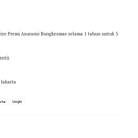
e Premi Asuransi Bungkesmas selama 1 tahun untuk 3
nti)
 Jakarta
arta
Uinjkt