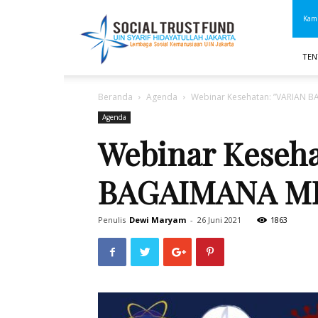
STF
Kami
UIN
Jakarta
TEN
Beranda
Agenda
Webinar Kesehatan: ”VARIAN 
Agenda
Webinar Keseh
BAGAIMANA ME
Penulis
Dewi Maryam
-
26 Juni 2021
1863