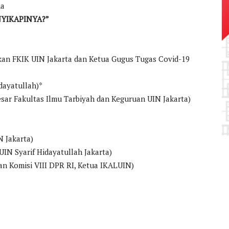
ma
NYIKAPINYA?”
ekan FKIK UIN Jakarta dan Ketua Gugus Tugas Covid-19
idayatullah)*
Besar Fakultas Ilmu Tarbiyah dan Keguruan UIN Jakarta)
N Jakarta)
r UIN Syarif Hidayatullah Jakarta)
inan Komisi VIII DPR RI, Ketua IKALUIN)