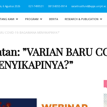
s, 6 Agustus 2026
021-7499531
0813-8055-9914
socialtrustfund@apps.uinjkt.ac.
TANG KAMI
PROGRAM
BERITA
RESEARCH & PUBLICATION
BARU COVID-19: BAGAIMANA MENYIKAPINYA?”
atan: ”VARIAN BARU C
NYIKAPINYA?”