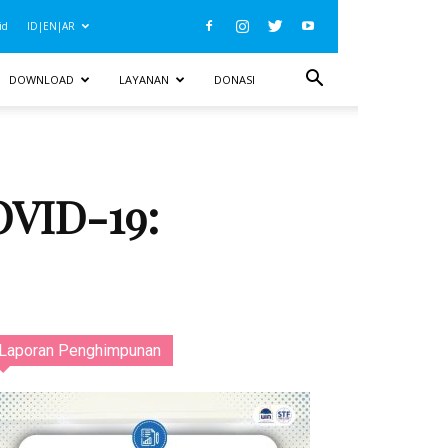
id
ID|EN|AR
DOWNLOAD
LAYANAN
DONASI
OVID-19:
Laporan Penghimpunan