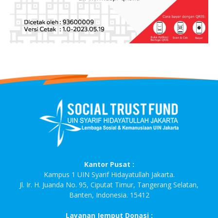
Kantor Pusat :
Kampus 1 UIN Syarif Hidayatullah Jakarta.
Jl. Ir. H. Juanda No. 95, Ciputat Timur, Tangerang Selatan,
Banten, Indonesia. 15412
Layanan Jemput Donasi :