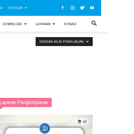
id
ID|EN|AR
DOWNLOAD
LAYANAN
DONASI
DENGAN NILAI PENINJAUAN
Laporan Penghimpunan