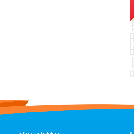
Infak dan Sedekah :
S