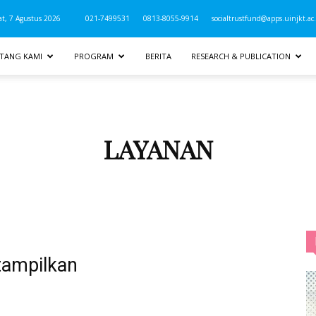
t, 7 Agustus 2026
021-7499531
0813-8055-9914
socialtrustfund@apps.uinjkt.ac.
TANG KAMI
PROGRAM
BERITA
RESEARCH & PUBLICATION
LAYANAN
tampilkan