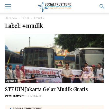
Beranda
Label
#mudik
Label: #mudik
Agenda
STF UIN Jakarta Gelar Mudik Gratis
Dewi Maryam
-
9 Juni 2018