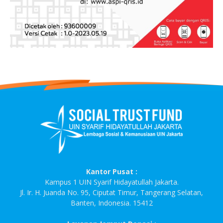
Kantor Pusat :
Kampus 1 UIN Syarif Hidayatullah Jakarta.
Jl. Ir. H. Juanda No. 95, Ciputat Timur, Tangerang Selatan,
Banten, Indonesia. 15412