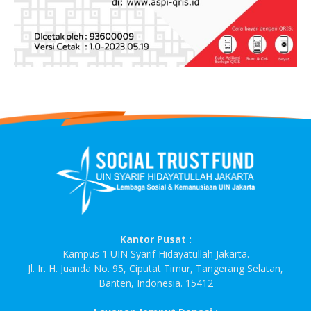
Kantor Pusat :
Kampus 1 UIN Syarif Hidayatullah Jakarta.
Jl. Ir. H. Juanda No. 95, Ciputat Timur, Tangerang Selatan,
Banten, Indonesia. 15412