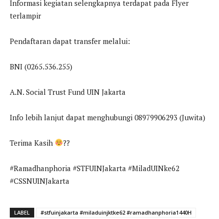
Informasi kegiatan selengkapnya terdapat pada Flyer
terlampir
Pendaftaran dapat transfer melalui:
BNI (0265.536.255)
A.N. Social Trust Fund UIN Jakarta
Info lebih lanjut dapat menghubungi 08979906293 (Juwita)
Terima Kasih
??
#Ramadhanphoria #STFUINJakarta #MiladUINke62
#CSSNUINJakarta
LABEL
#stfuinjakarta #miladuinjktke62 #ramadhanphoria1440H