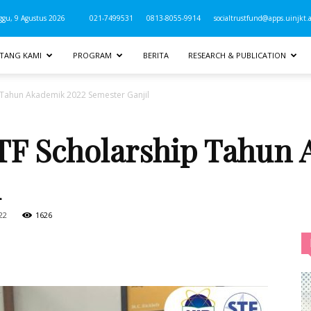
gu, 9 Agustus 2026
021-7499531
0813-8055-9914
socialtrustfund@apps.uinjkt.a
TANG KAMI
PROGRAM
BERITA
RESEARCH & PUBLICATION
 Tahun Akademik 2022 Semester Ganjil
TF Scholarship Tahun 
l
22
1626