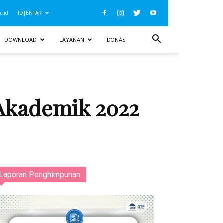
c.id
ID|EN|AR
DOWNLOAD
LAYANAN
DONASI
Akademik 2022
Laporan Penghimpunan