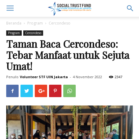
Beranda
Program
Cercondeso
Program
Cercondeso
Taman Baca Cercondeso:
Tebar Manfaat untuk Sejuta
Umat!
Penulis
Volunteer STF UIN Jakarta
-
4 November 2022
2347