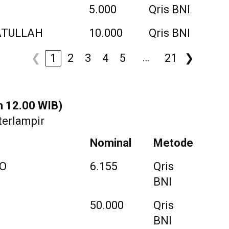
5.000
Qris BNI
ATULLAH
10.000
Qris BNI
…
❮
1
2
3
4
5
21
❯
m 12.00 WIB)
terlampir
Nominal
Metode
NO
6.155
Qris
BNI
50.000
Qris
BNI