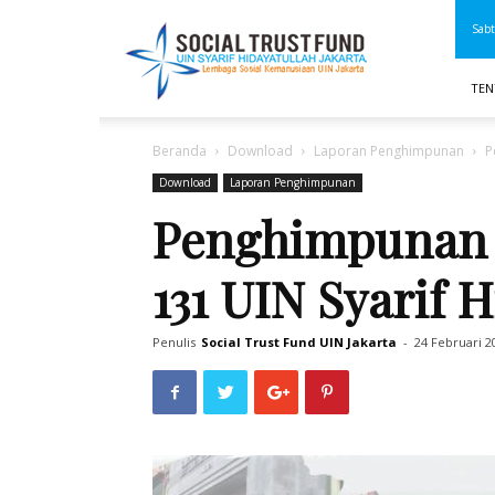
STF
Sabt
UIN
Jakarta
TEN
Beranda
Download
Laporan Penghimpunan
P
Download
Laporan Penghimpunan
Penghimpunan D
131 UIN Syarif H
Penulis
Social Trust Fund UIN Jakarta
-
24 Februari 2