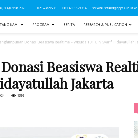
u, 8 Agustus 2026
021-7499531
0813-8055-9914
socialtrustfund@apps.uinjkt.ac.
TANG KAMI
PROGRAM
BERITA
RESEARCH & PUBLICATION
enghimpunan Donasi Beasiswa Realtime – Wisuda 131 UIN Syarif Hidayatullah J
onasi Beasiswa Realt
idayatullah Jakarta
024
1393