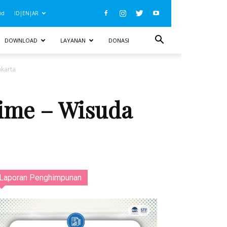
id
ID|EN|AR
DOWNLOAD
LAYANAN
DONASI
akarta
ime – Wisuda
Laporan Penghimpunan