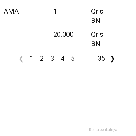
ITAMA
1
Qris
BNI
20.000
Qris
BNI
…
❮
1
2
3
4
5
35
❯
Berita berikutnya