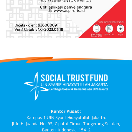
Kantor Pusat :
Kampus 1 UIN Syarif Hidayatullah Jakarta.
Jl. Ir. H. Juanda No. 95, Ciputat Timur, Tangerang Selatan,
Banten, Indonesia. 15412