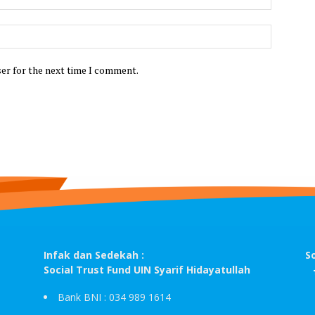
ser for the next time I comment.
Infak dan Sedekah :
S
Social Trust Fund UIN Syarif Hidayatullah
Bank BNI : 034 989 1614