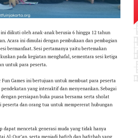
ini diikuti oleh anak-anak berusia 6 hingga 12 tahun
an. Acara ini dimulai dengan pembukaan dan pembagian
sesi bermanfaat. Sesi pertamanya yaitu bertemakan
okuskan pada kegiatan menghafal, sementara sesi ketiga
n untuk para peserta.
c Fun Games ini bertujuan untuk membuat para peserta
i pendekatan yang interaktif dan menyenankan. Sebagai
up dengan persiapan buka puasa bersama serta sholat
i peserta dan orang tua untuk mempererat hubungan
rap dapat mencetak generasi muda yang tidak hanya
ai Al-Qur’an, serta menjadi hafizh dan hafizhah yang