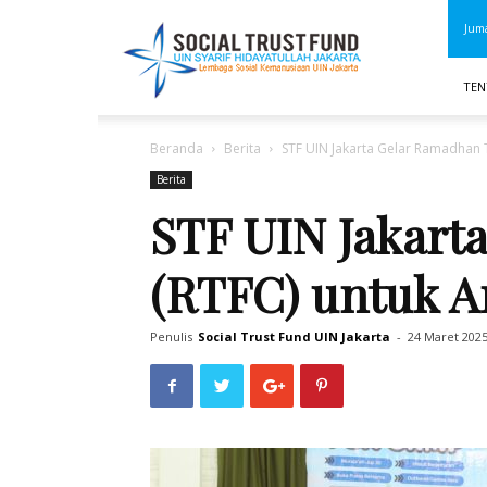
STF
Juma
UIN
Jakarta
TEN
Beranda
Berita
STF UIN Jakarta Gelar Ramadhan 
Berita
STF UIN Jakart
(RTFC) untuk 
Penulis
Social Trust Fund UIN Jakarta
-
24 Maret 202