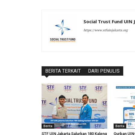
Social Trust Fund UIN 
https://www.stfuinjakarta.org
BERITA TERKAIT
DARI PENULIS
Berita
Berita
STF UIN Jakarta Salurkan 180 Kaleng
Qurban UIN-