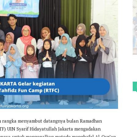
alam rangka menyambut datangnya bulan Ramadhan
STF) UIN Syarif Hidayatullah Jakarta mengadakan
i upaya untuk mengenalkan metode menghafal Al-Qur’an