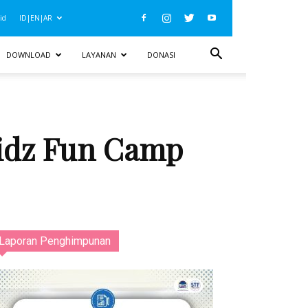
id
ID|EN|AR
DOWNLOAD
LAYANAN
DONASI
fidz Fun Camp
Laporan Penghimpunan