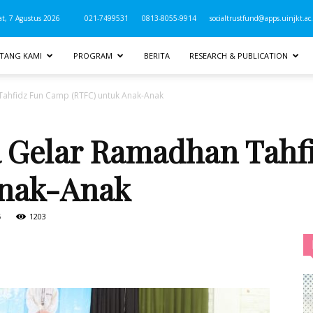
t, 7 Agustus 2026
021-7499531
0813-8055-9914
socialtrustfund@apps.uinjkt.ac.
TANG KAMI
PROGRAM
BERITA
RESEARCH & PUBLICATION
Tahfidz Fun Camp (RTFC) untuk Anak-Anak
a Gelar Ramadhan Tah
Anak-Anak
5
1203