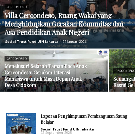
CERCONDESO
Villa Cercondeso, Ruang Wakaf yang
Menghidupkan Gerakan Komunitas dan
Asa Pendidikan Anak Negeri
Social Trust Fund UIN Jakarta
-
27 Januari 2026
CERCONDESO
Menelusuri Sejarah Taman Baca Anak
Cercondeso: Gerakan Literasi
CERCONDES
Mahasiswa untuk Masa Depan Anak
Semangat 
Desa Cidokom
Resmi Ge
Laporan Penghimpunan Pembangunan Saung
Belajar
Social Trust Fund UIN Jakarta
-
22 September 2025