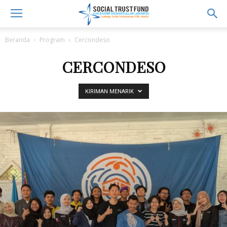
Beranda
Program
Cercondeso
CERCONDESO
KIRIMAN MENARIK