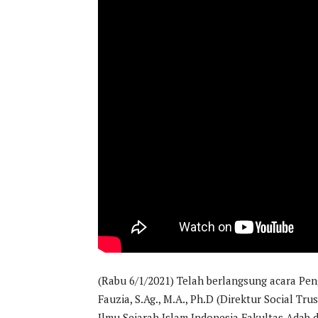
(Rabu 6/1/2021) Telah berlangsung acara Pen
Fauzia, S.Ag., M.A., Ph.D (Direktur Social Tr
Ilmu Sejarah Islam Indonesia Fakultas Adab 