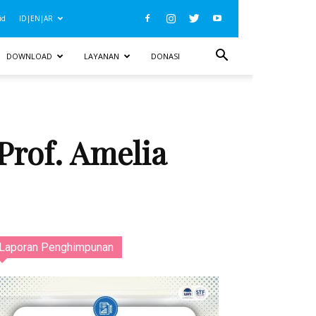
id
ID|EN|AR
DOWNLOAD
LAYANAN
DONASI
Prof. Amelia
Laporan Penghimpunan