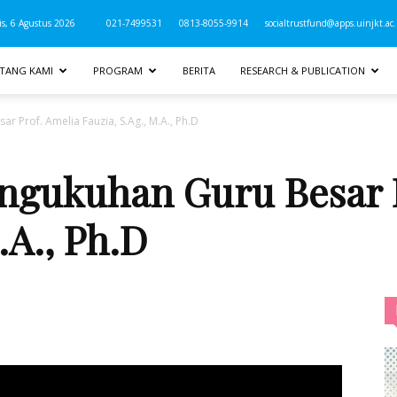
s, 6 Agustus 2026
021-7499531
0813-8055-9914
socialtrustfund@apps.uinjkt.ac.
TANG KAMI
PROGRAM
BERITA
RESEARCH & PUBLICATION
r Prof. Amelia Fauzia, S.Ag., M.A., Ph.D
engukuhan Guru Besar 
.A., Ph.D