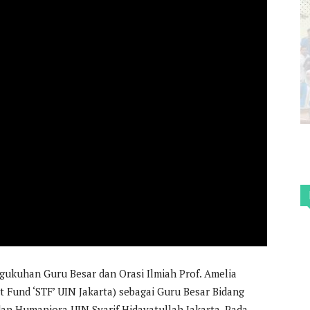
gukuhan Guru Besar dan Orasi Ilmiah Prof. Amelia
ust Fund ‘STF’ UIN Jakarta) sebagai Guru Besar Bidang
dan Humaniora UIN Syarif Hidayatullah Jakarta. Pada