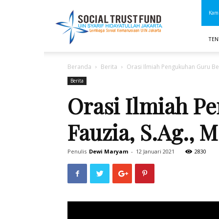
STF
Kami
UIN
Jakarta
TEN
Beranda
Berita
Orasi Ilmiah Pengukuhan Guru Besa
Berita
Orasi Ilmiah P
Fauzia, S.Ag., M
Penulis
Dewi Maryam
-
12 Januari 2021
2830