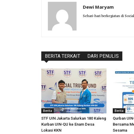
Dewi Maryam
Sehari-hari berkegiatan di Socia
BERITA TERKAIT
DARI PENULIS
Berita
Berita
STF UIN Jakarta Salurkan 180 Kaleng
Qurban UIN-
Kurban UIN-QU ke Enam Desa
Bersama Me
Lokasi KKN
Sesama