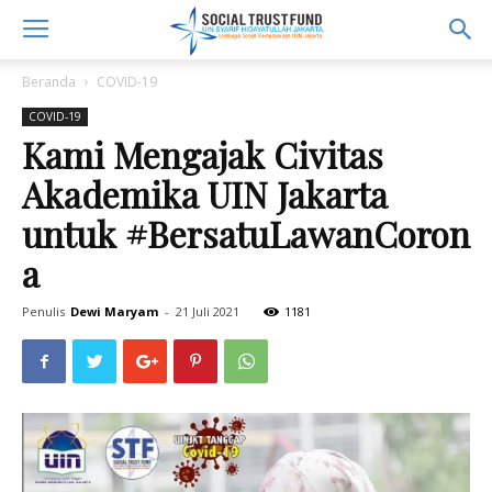
Beranda
COVID-19
COVID-19
Kami Mengajak Civitas
Akademika UIN Jakarta
untuk #BersatuLawanCoron
a
Penulis
Dewi Maryam
-
21 Juli 2021
1181