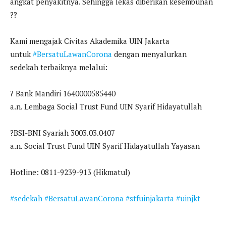
angkat penyakitnya. Sehingga lekas diberikan kesembuhan
??
Kami mengajak Civitas Akademika UIN Jakarta
untuk
#BersatuLawanCorona
dengan menyalurkan
sedekah terbaiknya melalui:
? Bank Mandiri 1640000585440
a.n. Lembaga Social Trust Fund UIN Syarif Hidayatullah
?BSI-BNI Syariah 3003.03.0407
a.n. Social Trust Fund UIN Syarif Hidayatullah Yayasan
Hotline: 0811-9239-913 (Hikmatul)
#sedekah
#BersatuLawanCorona
#stfuinjakarta
#uinjkt