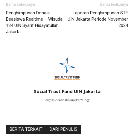
Berita sebelumya
Berita berikutnya
Penghimpunan Donasi
Laporan Penghimpunan STF
Beasiswa Realtime – Wisuda
UIN Jakarta Periode November
134 UIN Syarif Hidayatullah
2024
Jakarta
Social Trust Fund UIN Jakarta
https://www.stfuinjakarta.org
BERITA TERKAIT
DARI PENULIS