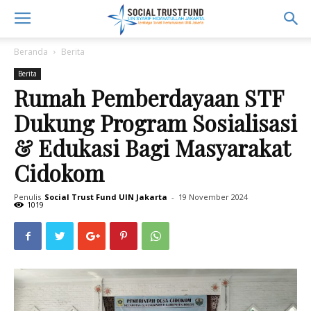
Beranda
Berita
Berita
Rumah Pemberdayaan STF
Dukung Program Sosialisasi
& Edukasi Bagi Masyarakat
Cidokom
Penulis
Social Trust Fund UIN Jakarta
-
19 November 2024
1019