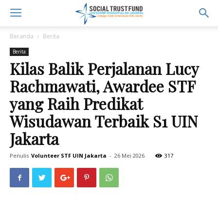
Beranda
Berita
Berita
Kilas Balik Perjalanan Lucy
Rachmawati, Awardee STF
yang Raih Predikat
Wisudawan Terbaik S1 UIN
Jakarta
Penulis
Volunteer STF UIN Jakarta
-
26 Mei 2026
317