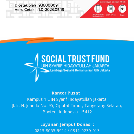
Kantor Pusat :
Kampus 1 UIN Syarif Hidayatullah Jakarta.
Jl. Ir. H. Juanda No. 95, Ciputat Timur, Tangerang Selatan,
Banten, Indonesia. 15412
Layanan Jemput Donasi :
0813-8055-9914 / 0811-9239-913