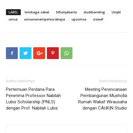
LABEL
lembaga zakat
Stfuinjakarta
studibanding
Uinjkt
uinsa
uinsunanampelsurabaya
upzuinsa
ziswaf
Berita sebelumya
Berita berikutnya
Pertemuan Perdana Para
Meeting Perencanaan
Penerima Professor Nabilah
Pembangunan Musholla
Lubis Scholarship (PNLS)
Rumah Wakaf Wirausaha
dengan Prof. Nabilah Lubis
dengan CAUKIN Studio