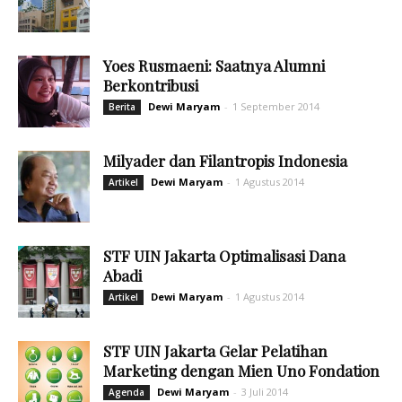
Yoes Rusmaeni: Saatnya Alumni
Berkontribusi
Dewi Maryam
-
1 September 2014
Berita
Milyader dan Filantropis Indonesia
Dewi Maryam
-
1 Agustus 2014
Artikel
STF UIN Jakarta Optimalisasi Dana
Abadi
Dewi Maryam
-
1 Agustus 2014
Artikel
STF UIN Jakarta Gelar Pelatihan
Marketing dengan Mien Uno Fondation
Dewi Maryam
-
3 Juli 2014
Agenda