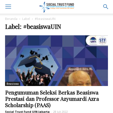
Beranda
Label
#beasiswaUIN
Label: #beasiswaUIN
Beasiswa
Pengumuman Seleksi Berkas Beasiswa
Prestasi dan Professor Azyumardi Azra
Scholarship (PAAS)
Social Trust Fund UIN Jakarta
-
28 Juli 2022