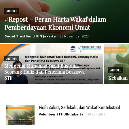
ARTIKEL
#Repost – Peran Harta Wakaf dalam
Pemberdayaan Ekonomi Umat
Social Trust Fund UIN Jakarta
-
23 November 2023
ARTIKEL
Mengenal Muhamad Yazid Bustomi,
Seorang Hafiz dan Penerima Beasiswa
ARTIKEL
STF
Kebaikan 
Fiqih Zakat, Sedekah, dan Wakaf Kontekstual
Volunteer STF UIN Jakarta
-
29 Juni 2022